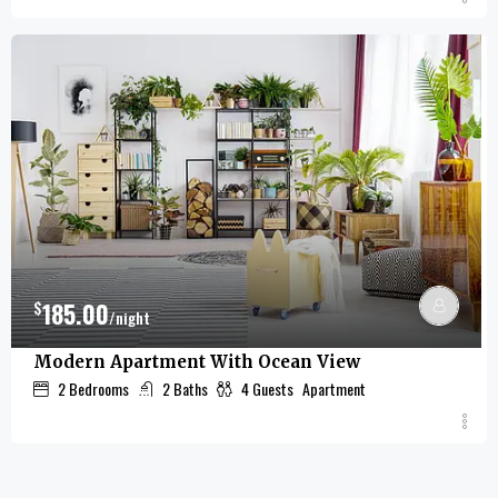
$
185.00
/night
Modern Apartment With Ocean View
2
Bedrooms
2
Baths
4
Guests
Apartment