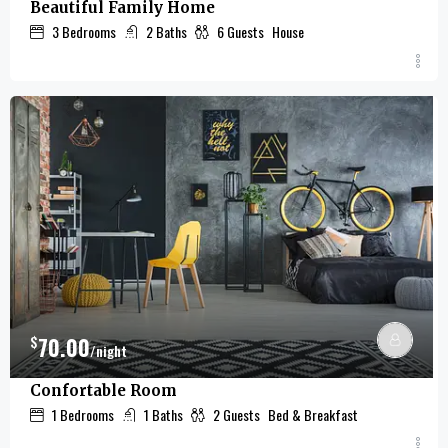
Beautiful Family Home
3
Bedrooms
2
Baths
6
Guests
House
$
70.00
/night
Confortable Room
1
Bedrooms
1
Baths
2
Guests
Bed & Breakfast