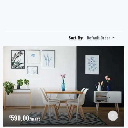
Default Order
Sort By:
$
590.00
/night