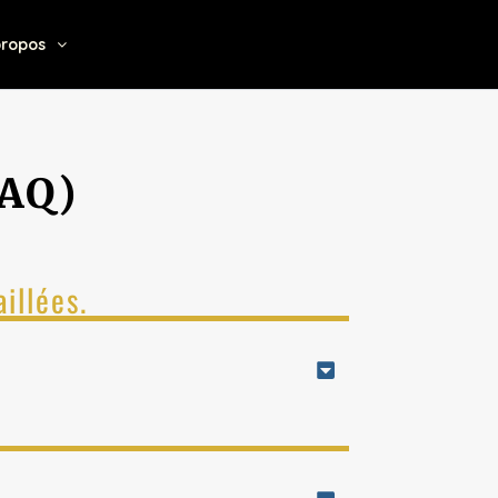
propos
AQ)
illées.